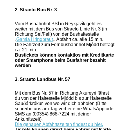
2. Straeto Bus Nr. 3
Vom Busbahnhof BSÍ in Reykjavík geht es
weiter mit dem Bus von Straeto Linie Nr. 3 (in
Richtung Sel/Fell) von der Bushaltestelle
„
Gamla Hringbraut
„. Abfahrt ca. alle 15 min.
Die Fahrzeit zum Fernbusbahnhof Mjódd beträgt
ca. 21 min.
Bustickets können kontaktlos mit Kreditkarte
oder Smartphone beim Busfahrer bezahlt
werden
3. Straeto Landbus Nr. 57
Mit dem Bus Nr. 57 in Richtung Akureyri fährst
du von der Haltestelle Mjódd bis zur Haltestelle
Sauðárkrókur, von wo wir dich abholen (Bitte
schreibe uns am Tag vorher eine WhatsApp oder
SMS an (00354) 868-7224 mit deiner
Ankunftszeit).
Die genauen Abfahrtszeiten findest du hier.
Tickets können direkt beim Fahrer mit Karte