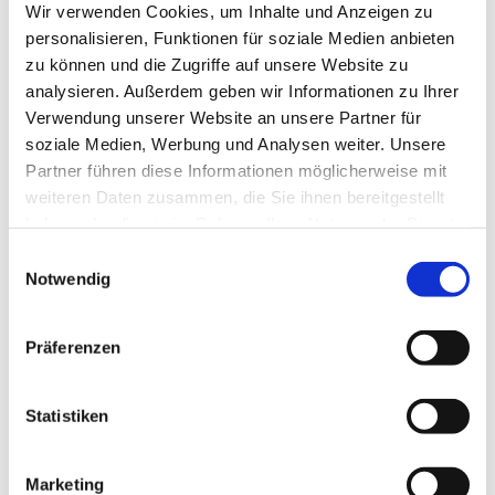
Wir verwenden Cookies, um Inhalte und Anzeigen zu
personalisieren, Funktionen für soziale Medien anbieten
zu können und die Zugriffe auf unsere Website zu
analysieren. Außerdem geben wir Informationen zu Ihrer
Verwendung unserer Website an unsere Partner für
soziale Medien, Werbung und Analysen weiter. Unsere
Partner führen diese Informationen möglicherweise mit
weiteren Daten zusammen, die Sie ihnen bereitgestellt
So kommst du zu uns in
haben oder die sie im Rahmen Ihrer Nutzung der Dienste
gesammelt haben.
Einwilligungsauswahl
den Skagafjord
Notwendig
Anreise mit dem Auto
Präferenzen
Yogihorse liegt ungefähr 350 km nordwestlich
von Reykjavik entfernt im schönen Skagafjord.
Statistiken
Der Fjord ist bekannt für Pferdezucht, die
schönen Inseln Drangey und Malmey und nicht
zuletzt gutes Wetter. Wir haben meistens
Schnee im Winter und die geringste
Marketing