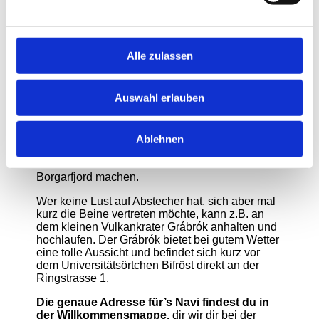
Niederschlagsmenge über Sommer.
Mit dem Auto dauert die Fahrt von Keflavik nach
Reykjavik ca. 45 min und von Reykjavik zu uns
in den Norden ungefähr 3.5 Stunden. Auf der
Alle zulassen
Strecke sind ca alle 80-100 km Raststätten, wo
man auf die Toilette gehen, essen oder tanken
kann.
Auswahl erlauben
Die Strecke an sich bietet schon einen schönen
Einblick in die isländische Landschaftsvielfalt
und wer es gemütlich nehmen und noch etwas
Ablehnen
erleben will, kann Abstecher zu den
Wasserfällen Glanni oder Hraunfossar im
Borgarfjord machen.
Wer keine Lust auf Abstecher hat, sich aber mal
kurz die Beine vertreten möchte, kann z.B. an
dem kleinen Vulkankrater Grábrók anhalten und
hochlaufen. Der Grábrók bietet bei gutem Wetter
eine tolle Aussicht und befindet sich kurz vor
dem Universitätsörtchen Bifröst direkt an der
Ringstrasse 1. ​
Die genaue Adresse für’s Navi findest du in
der Willkommensmappe,
dir wir dir bei der